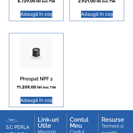
6.729,00
lei
2.921,00
lei
Incl. TVA
Incl. TVA
Adaugă în coș
Adaugă în coș
Phospat NPF 2
11.209,00
lei
Incl. TVA
Adaugă în coș
Link-uri
Contul
Resurse
Utile
Meu
Termeni și
S.C PERLA
Magazin
Contul