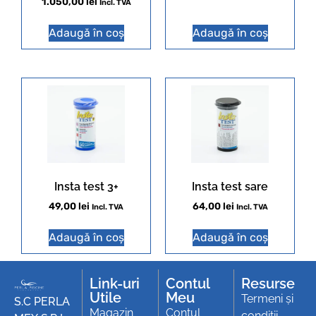
1.050,00
lei
Incl. TVA
Adaugă în coș
Adaugă în coș
Insta test 3+
Insta test sare
49,00
lei
64,00
lei
Incl. TVA
Incl. TVA
Adaugă în coș
Adaugă în coș
Link-uri
Contul
Resurse
Utile
Meu
Termeni și
S.C PERLA
Magazin
Contul
condiții