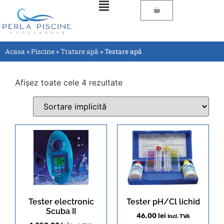
Acasa
»
Piscine
»
Tratare apă
»
Testare apă
Afișez toate cele 4 rezultate
Tester electronic
Tester pH/Cl lichid
Scuba II
46,00
lei
Incl. TVA