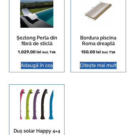
Șezlong Perla din
Bordura piscina
fibră de sticlă
Roma dreaptă
1.029,00
lei
150,00
lei
Incl. TVA
Incl. TVA
Adaugă în coș
Citește mai mult
Duș solar Happy 4×4