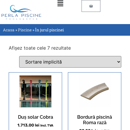
Acasa
»
Piscine
»
În jurul piscinei
Afișez toate cele 7 rezultate
Duș solar Cobra
Bordură piscină
Roma rază
1.713,00
lei
Incl. TVA