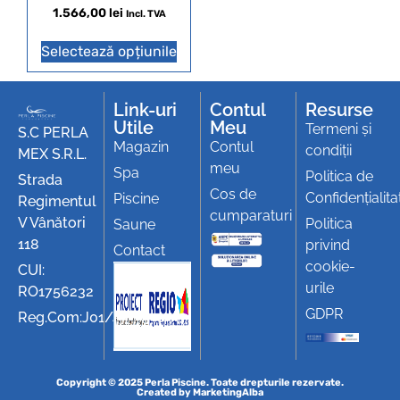
1.566,00
lei
Incl. TVA
Selectează opțiunile
Link-uri
Contul
Resurse
Utile
Meu
Termeni și
S.C PERLA
Magazin
Contul
condiții
MEX S.R.L.
meu
Spa
Politica de
Strada
Cos de
Confidențialita
Piscine
Regimentul
cumparaturi
V Vânători
Politica
Saune
118
privind
Contact
cookie-
CUI:
urile
RO1756232
GDPR
Reg.Com:J01/494/1991
Copyright © 2025 Perla Piscine. Toate drepturile rezervate.
Created by
MarketingAlba