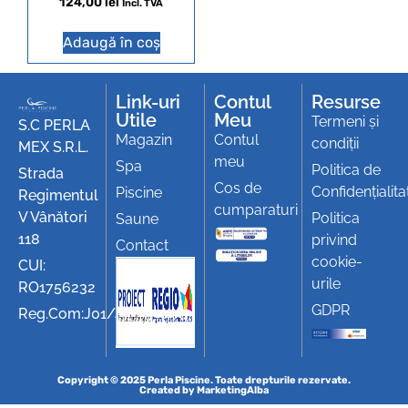
124,00
lei
Incl. TVA
Adaugă în coș
Link-uri
Contul
Resurse
Utile
Meu
Termeni și
S.C PERLA
Magazin
Contul
condiții
MEX S.R.L.
meu
Spa
Politica de
Strada
Cos de
Confidențialita
Piscine
Regimentul
cumparaturi
V Vânători
Politica
Saune
118
privind
Contact
cookie-
CUI:
urile
RO1756232
GDPR
Reg.Com:J01/494/1991
Copyright © 2025 Perla Piscine. Toate drepturile rezervate.
Created by
MarketingAlba