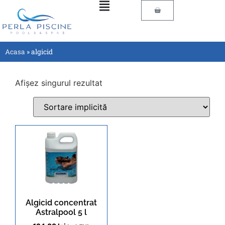
Acasa
»
algicid
Afișez singurul rezultat
Algicid concentrat
Astralpool 5 l