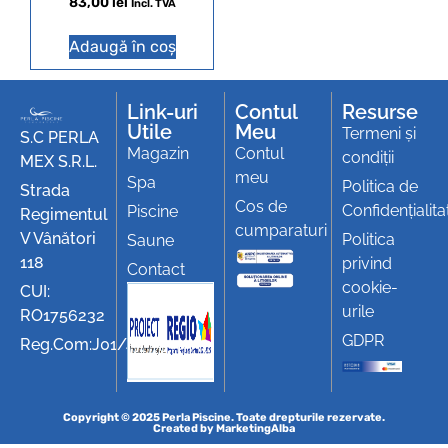
83,00
lei
Incl. TVA
Adaugă în coș
Link-uri
Contul
Resurse
Utile
Meu
Termeni și
S.C PERLA
Magazin
Contul
condiții
MEX S.R.L.
meu
Spa
Politica de
Strada
Cos de
Confidențialita
Piscine
Regimentul
cumparaturi
V Vânători
Politica
Saune
118
privind
Contact
cookie-
CUI:
urile
RO1756232
GDPR
Reg.Com:J01/494/1991
Copyright © 2025 Perla Piscine. Toate drepturile rezervate.
Created by
MarketingAlba