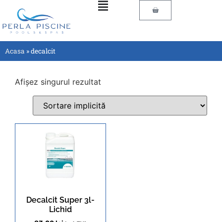
Acasa
»
decalcit
Afișez singurul rezultat
Decalcit Super 3l-
Lichid