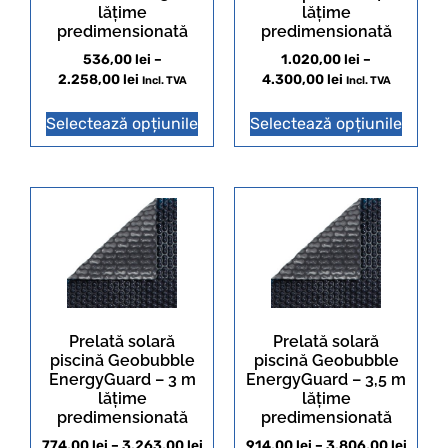
lățime
lățime
predimensionată
predimensionată
536,00
lei
–
1.020,00
lei
–
2.258,00
lei
4.300,00
lei
Incl. TVA
Incl. TVA
Selectează opțiunile
Selectează opțiunile
Prelată solară
Prelată solară
piscină Geobubble
piscină Geobubble
EnergyGuard – 3 m
EnergyGuard – 3,5 m
lățime
lățime
predimensionată
predimensionată
774,00
lei
–
3.263,00
lei
914,00
lei
–
3.806,00
lei