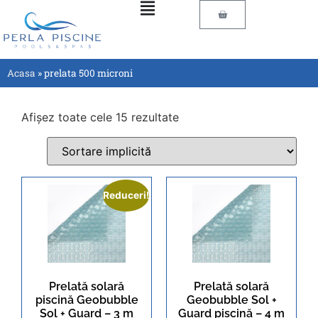
Acasa
»
prelata 500 microni
Afișez toate cele 15 rezultate
Reduceri!
Prelată solară
Prelată solară
piscină Geobubble
Geobubble Sol +
Sol + Guard – 3 m
Guard piscină – 4 m