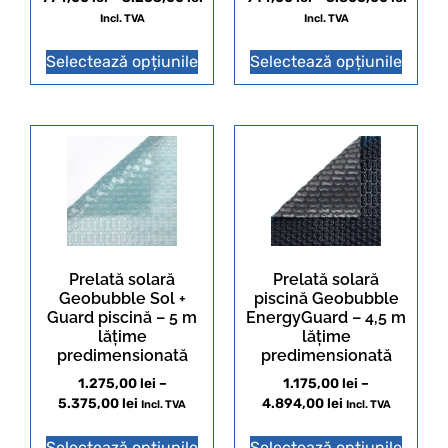
Incl. TVA
Incl. TVA
Selectează opțiunile
Selectează opțiunile
Prelată solară
Prelată solară
Geobubble Sol +
piscină Geobubble
Guard piscină – 5 m
EnergyGuard – 4,5 m
lățime
lățime
predimensionată
predimensionată
1.275,00
lei
–
1.175,00
lei
–
5.375,00
lei
4.894,00
lei
Incl. TVA
Incl. TVA
Selectează opțiunile
Selectează opțiunile