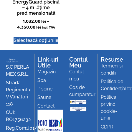
EnergyGuard piscină
– 4 m lățime
predimensionată
1.032,00
lei
–
4.350,00
lei
Incl. TVA
Selectează opțiunile
Link-uri
Contul
Resurse
Utile
Meu
Termeni și
S.C PERLA
Magazin
Contul
condiții
MEX S.R.L.
meu
Spa
Politica de
Strada
Cos de
Confidențialita
Piscine
Regimentul
cumparaturi
V Vânători
Politica
Saune
118
privind
Contact
cookie-
CUI:
urile
RO1756232
GDPR
Reg.Com:J01/494/1991