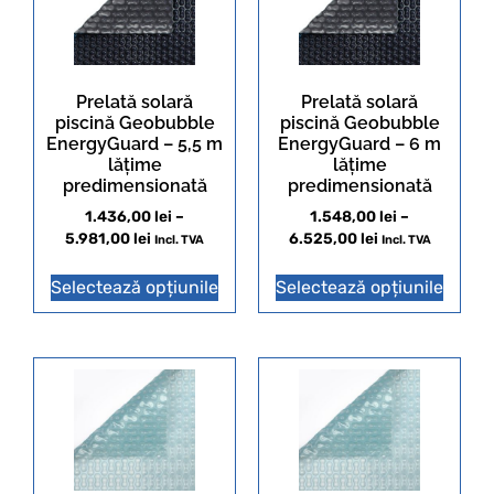
Prelată solară
Prelată solară
piscină Geobubble
piscină Geobubble
EnergyGuard – 5,5 m
EnergyGuard – 6 m
lățime
lățime
predimensionată
predimensionată
1.436,00
lei
–
1.548,00
lei
–
5.981,00
lei
6.525,00
lei
Incl. TVA
Incl. TVA
Selectează opțiunile
Selectează opțiunile