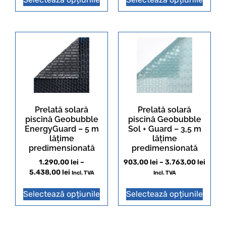
Prelată solară
Prelată solară
piscină Geobubble
piscină Geobubble
EnergyGuard – 5 m
Sol + Guard – 3,5 m
lățime
lățime
predimensionată
predimensionată
1.290,00
lei
–
903,00
lei
–
3.763,00
lei
5.438,00
lei
Incl. TVA
Incl. TVA
Selectează opțiunile
Selectează opțiunile