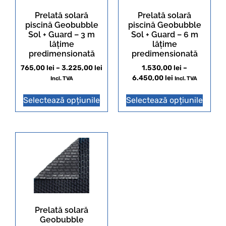
Prelată solară
Prelată solară
piscină Geobubble
piscină Geobubble
Sol + Guard – 3 m
Sol + Guard – 6 m
lățime
lățime
predimensionată
predimensionată
765,00
lei
–
3.225,00
lei
1.530,00
lei
–
6.450,00
lei
Incl. TVA
Incl. TVA
Selectează opțiunile
Selectează opțiunile
Prelată solară
Geobubble