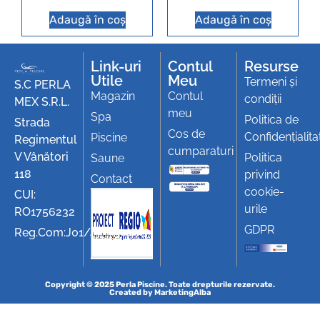
Adaugă în coș
Adaugă în coș
Link-uri
Contul
Resurse
Utile
Meu
Termeni și
S.C PERLA
Magazin
Contul
condiții
MEX S.R.L.
meu
Spa
Politica de
Strada
Cos de
Confidențialita
Piscine
Regimentul
cumparaturi
V Vânători
Politica
Saune
118
privind
Contact
cookie-
CUI:
urile
RO1756232
GDPR
Reg.Com:J01/494/1991
Copyright © 2025 Perla Piscine. Toate drepturile rezervate.
Created by
MarketingAlba