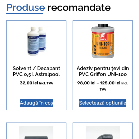
Produse
recomandate
Solvent / Decapant
Adeziv pentru țevi din
PVC 0,5 l Astralpool
PVC Griffon UNI-100
32,00
lei
98,00
lei
–
125,00
lei
Incl. TVA
Incl.
TVA
Adaugă în coș
Selectează opțiunile