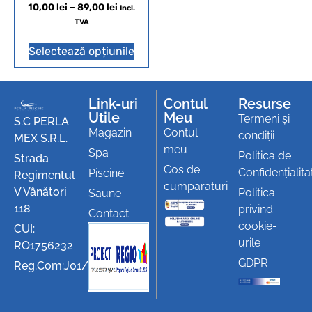
10,00
lei
–
89,00
lei
Incl.
TVA
Selectează opțiunile
Link-uri
Contul
Resurse
Utile
Meu
Termeni și
S.C PERLA
Magazin
Contul
condiții
MEX S.R.L.
meu
Spa
Politica de
Strada
Cos de
Confidențialita
Piscine
Regimentul
cumparaturi
V Vânători
Politica
Saune
118
privind
Contact
cookie-
CUI:
urile
RO1756232
GDPR
Reg.Com:J01/494/1991