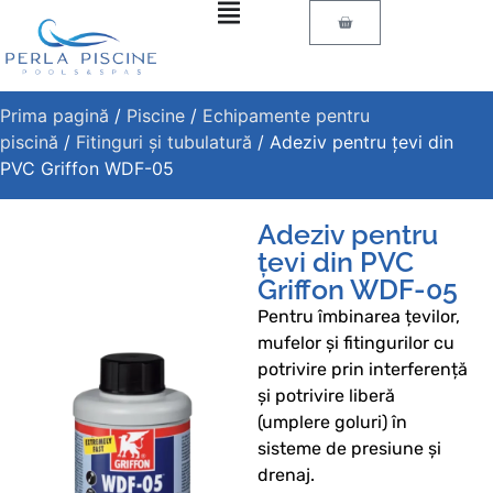
Prima pagină
/
Piscine
/
Echipamente pentru
piscină
/
Fitinguri și tubulatură
/ Adeziv pentru țevi din
PVC Griffon WDF-05
Adeziv pentru
țevi din PVC
Griffon WDF-05
Pentru îmbinarea țevilor,
mufelor și fitingurilor cu
potrivire prin interferență
și potrivire liberă
(umplere goluri) în
sisteme de presiune și
drenaj.