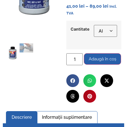
41,00
lei
–
89,00
lei
Incl.
TVA
Cantitate
Adaugă în coș
Descriere
Informații suplimentare