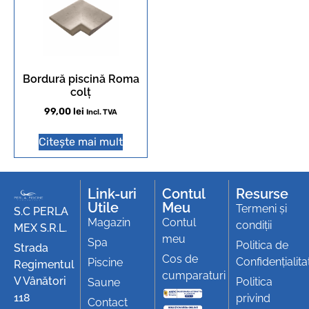
Bordură piscină Roma
colț
99,00
lei
Incl. TVA
Citește mai mult
Link-uri
Contul
Resurse
Utile
Meu
Termeni și
S.C PERLA
Magazin
Contul
condiții
MEX S.R.L.
meu
Spa
Politica de
Strada
Cos de
Confidențialita
Piscine
Regimentul
cumparaturi
V Vânători
Politica
Saune
118
privind
Contact