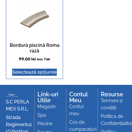
Bordură piscină Roma
rază
99,00
lei
Incl. TVA
Selectează opțiunile
Link-uri
Contul
Resurse
Utile
Meu
Termeni și
S.C PERLA
Magazin
Contul
condiții
MEX S.R.L.
meu
Spa
Politica de
Strada
Cos de
Confidențialita
Piscine
Regimentul
cumparaturi
V Vânători
Politica