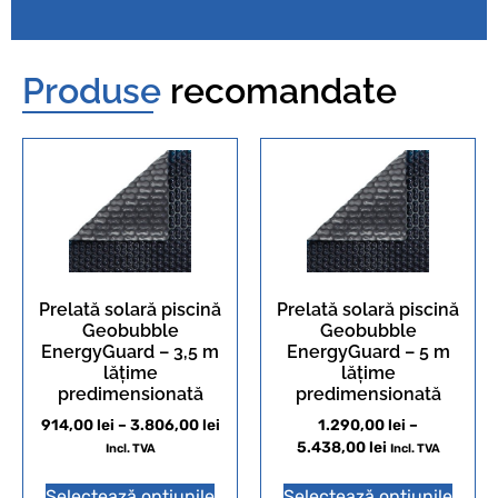
Produse
recomandate
Prelată solară piscină
Prelată solară piscină
Geobubble
Geobubble
EnergyGuard – 3,5 m
EnergyGuard – 5 m
lățime
lățime
predimensionată
predimensionată
914,00
lei
–
3.806,00
lei
1.290,00
lei
–
5.438,00
lei
Incl. TVA
Incl. TVA
Selectează opțiunile
Selectează opțiunile