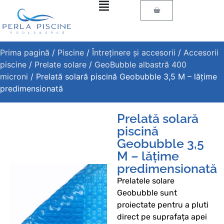
Prima pagină
/
Piscine
/
Întreținere și accesorii
/
Accesorii
piscine
/
Prelate solare
/
GeoBubble albastră 400
microni
/ Prelată solară piscină Geobubble 3,5 M – lățime
predimensionată
Prelată solară
piscină
Geobubble 3,5
M – lățime
predimensionată
Prelatele solare
Geobubble sunt
proiectate pentru a pluti
direct pe suprafața apei