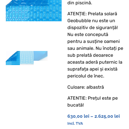
din piscină.
ATENȚIE: Prelata solară
Geobubble nu este un
dispozitiv de siguranță!
Nu este concepută
pentru a susține oameni
sau animale. Nu înotați pe
sub prelată deoarece
aceasta aderă puternic la
suprafața apei și există
pericolul de înec.
Culoare: albastră
ATENTIE: Prețul este pe
bucată!
630,00
lei
–
2.625,00
lei
Incl. TVA