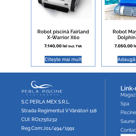
Robot piscină Fairland
Robot Ma
X-Warrior X60
Dolphi
7.140,00
lei
7.050,00
l
Incl. TVA
Citește mai mult
Adaugă 
Link-
Magaz
S.C PERLA MEX S.R.L.
Spa
Strada Regimentul V Vânători 118
Piscine
CUI: RO1756232
Saune
Reg.Com:J01/494/1991
Contac