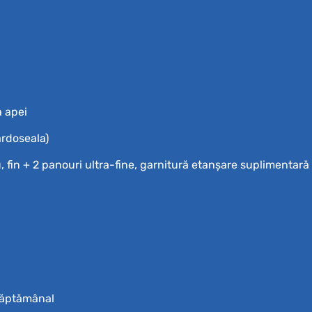
a apei
ardoseala)
ru, fin + 2 panouri ultra-fine, garnitură etanșare suplimentară
săptămânal