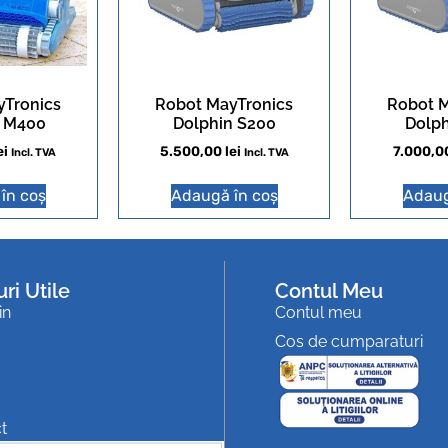
yTronics
Robot MayTronics
Robot M
n M400
Dolphin S200
Dolph
ei
5.500,00
lei
7.000,0
Incl. TVA
Incl. TVA
în coș
Adaugă în coș
Adaug
uri Utile
Contul Meu
in
Contul meu
Cos de cumparaturi
t