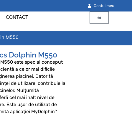
Contul meu
CONTACT
hin M550
cs Dolphin M550
 M550 este special conceput
ientă a celor mai dificile
ținerea piscinei. Datorită
inței de utilizare, contribuie la
cinelor. Mulțumită
eră cel mai înalt nivel de
e. Este ușor de utilizat de
mită aplicației MyDolphin™