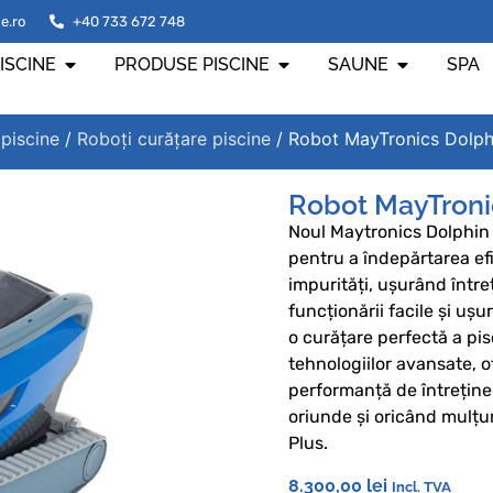
e.ro
+40 733 672 748
ISCINE
PRODUSE PISCINE
SAUNE
SPA
 piscine
/
Roboți curățare piscine
/ Robot MayTronics Dolp
Robot MayTroni
Noul Maytronics Dolphin
pentru a îndepărtarea efic
impurități, ușurând între
funcționării facile și ușur
o curățare perfectă a pis
tehnologiilor avansate, of
performanță de întreținer
oriunde și oricând mulțu
Plus.
8.300,00
lei
Incl. TVA