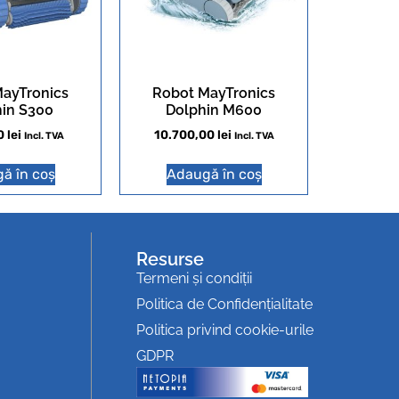
ayTronics
Robot MayTronics
in S300
Dolphin M600
0
lei
10.700,00
lei
Incl. TVA
Incl. TVA
ă în coș
Adaugă în coș
Resurse
Termeni și condiții
Politica de Confidențialitate
Politica privind cookie-urile
GDPR