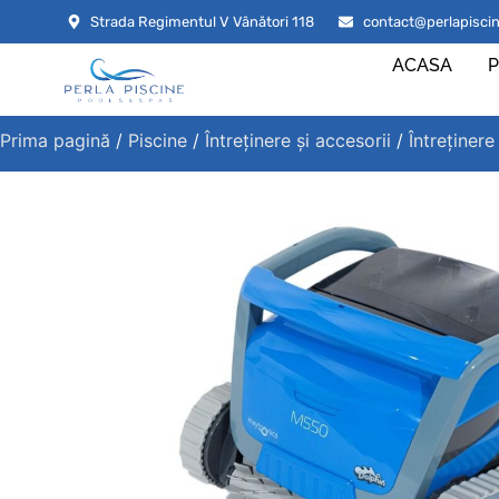
Strada Regimentul V Vânători 118
contact@perlapiscin
ACASA
P
Prima pagină
/
Piscine
/
Întreținere și accesorii
/
Întreținere