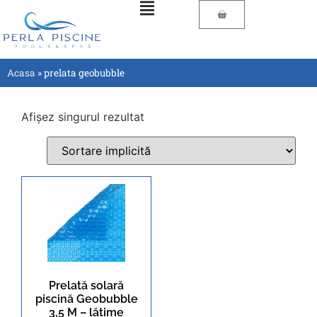
Acasa
»
prelata geobubble
Afișez singurul rezultat
Prelată solară
piscină Geobubble
3,5 M – lățime