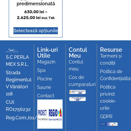
predimensionată
630,00
lei
–
2.625,00
lei
Incl. TVA
Selectează opțiunile
Link-uri
Contul
Resurse
Utile
Meu
Termeni și
S.C PERLA
Magazin
Contul
condiții
MEX S.R.L.
meu
Spa
Politica de
Strada
Cos de
Confidențialita
Piscine
Regimentul
cumparaturi
V Vânători
Politica
Saune
118
privind
Contact
cookie-
CUI:
urile
RO1756232
GDPR
Reg.Com:J01/494/1991